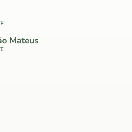
TE
ão Mateus
TE