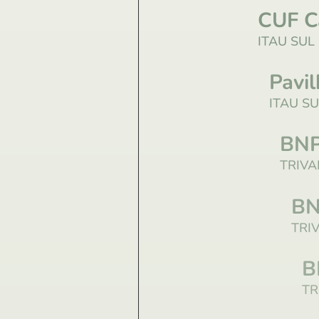
CUF C
ITAU SUL
Pavi
ITAU S
BNP
TRIVA
BN
TRI
B
TR