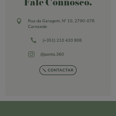
Fale Connosco.

Rua da Garagem, Nº 10, 2790-078
Carnaxide

(+351) 210 420 808

@ponto.360
CONTACTAR