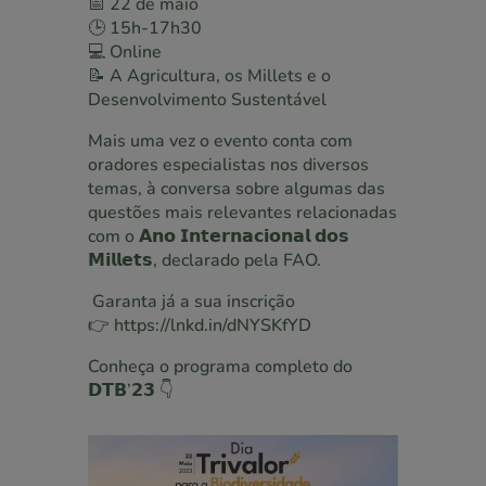
📅 22 de maio
🕒 15h-17h30
💻 Online
📝 A Agricultura, os Millets e o
Desenvolvimento Sustentável
Mais uma vez o evento conta com
oradores especialistas nos diversos
temas, à conversa sobre algumas das
questões mais relevantes relacionadas
com o 𝗔𝗻𝗼 𝗜𝗻𝘁𝗲𝗿𝗻𝗮𝗰𝗶𝗼𝗻𝗮𝗹 𝗱𝗼𝘀
𝗠𝗶𝗹𝗹𝗲𝘁𝘀, declarado pela
FAO
.
Garanta já a sua inscrição
👉
https://lnkd.in/dNYSKfYD
Conheça o programa completo do
𝗗𝗧𝗕’𝟮𝟯 👇