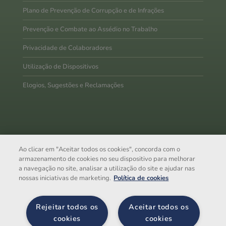
Plano de Prevenção de Corrupção e de Infrações
Prevenção e Combate ao Assédio no Trabalho
Privacidade de Colaboradores
Utilização de Dispositivos
Elogios, Sugestões e Reclamações
A Trivalor SGPS, S.A. é uma
holding
de capital 100%
nacional, especializada no segmento
Business & Facility
Ao clicar em "Aceitar todos os cookies", concorda com o
armazenamento de cookies no seu dispositivo para melhorar
Services
, orientada para servir bem-estar e criar valor para o
a navegação no site, analisar a utilização do site e ajudar nas
futuro da sua empresa.
nossas iniciativas de marketing.
Política de cookies
Com uma abrangente oferta de serviços, detém mais de 10
empresas a operar em 4 áreas de negócio.
Rejeitar todos os
Aceitar todos os
trivalor.pt
cookies
cookies