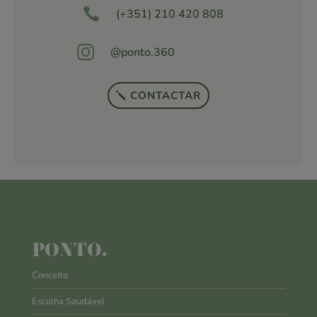

(+351) 210 420 808

@ponto.360
CONTACTAR
PONTO.
Conceito
Escolha Saudável