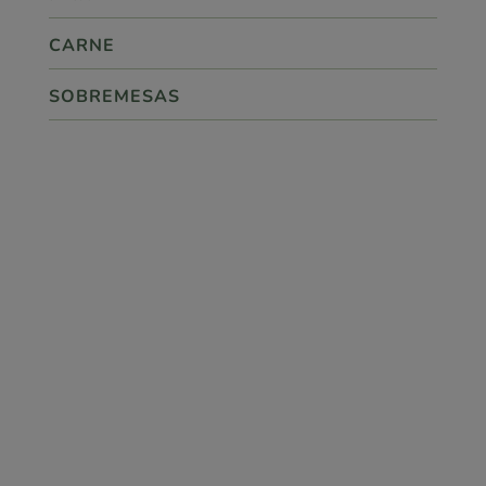
CARNE
SOBREMESAS

ponto.360
SIGA-NOS!