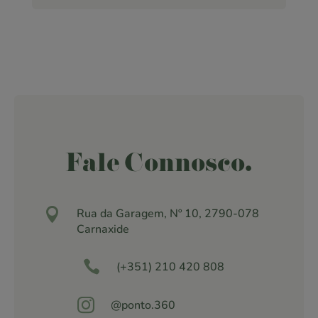
Fale Connosco.

Rua da Garagem, Nº 10, 2790-078
Carnaxide

(+351) 210 420 808

@ponto.360