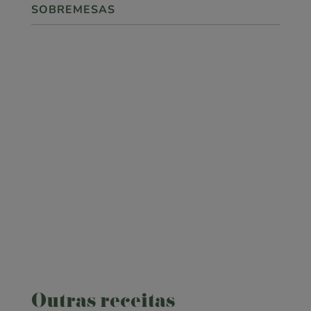
SOBREMESAS

ponto.360
SIGA-NOS!
Outras receitas