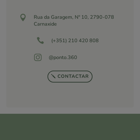

Rua da Garagem, Nº 10, 2790-078
Carnaxide

(+351) 210 420 808

@ponto.360
CONTACTAR