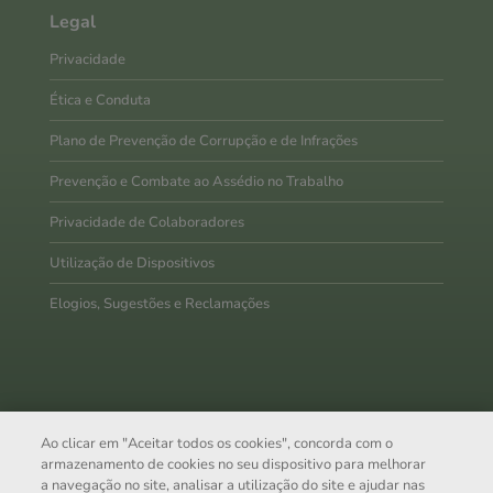
Legal
Privacidade
Ética e Conduta
Plano de Prevenção de Corrupção e de Infrações
Prevenção e Combate ao Assédio no Trabalho
Privacidade de Colaboradores
Utilização de Dispositivos
Elogios, Sugestões e Reclamações
A Trivalor SGPS, S.A. é uma
holding
de capital 100%
nacional, especializada no segmento
Business & Facility
Ao clicar em "Aceitar todos os cookies", concorda com o
armazenamento de cookies no seu dispositivo para melhorar
Services
, orientada para servir bem-estar e criar valor para o
a navegação no site, analisar a utilização do site e ajudar nas
futuro da sua empresa.