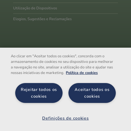
Utilização de Dispositivos
Elogios, Sugestões e Reclamações
A Trivalor SGPS, S.A. é uma
holding
de capital 100%
nacional, especializada no segmento
Business & Facility
Ao clicar em "Aceitar todos os cookies", concorda com o
armazenamento de cookies no seu dispositivo para melhorar
Services
, orientada para servir bem-estar e criar valor para o
a navegação no site, analisar a utilização do site e ajudar nas
futuro da sua empresa.
nossas iniciativas de marketing.
Política de cookies
Com uma abrangente oferta de serviços, detém mais de 10
empresas a operar em 4 áreas de negócio.
Rejeitar todos os
Aceitar todos os
trivalor.pt
cookies
cookies
Definiçõ
es de
Copyright © 2025 PONTO. Coma, Partilhe, Viva. Todos os
Definições de cookies
cookies
direitos reservados.