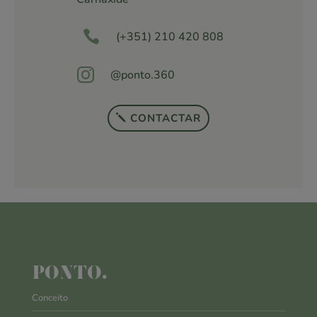

(+351) 210 420 808

@ponto.360
CONTACTAR
PONTO.
Conceito