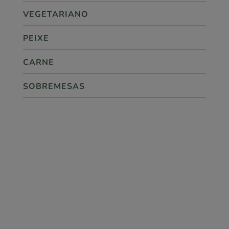
VEGETARIANO
PEIXE
CARNE
SOBREMESAS

ponto.360
SIGA-NOS!