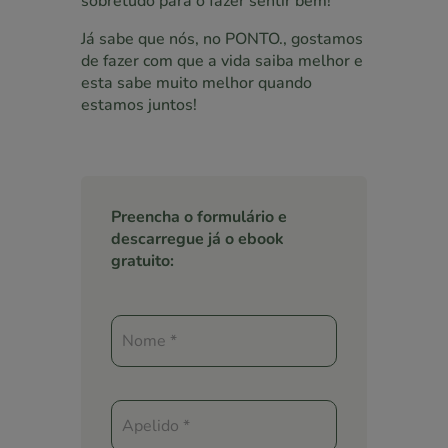
sobretudo para o fazer sentir bem!
Já sabe que nós, no PONTO., gostamos
de fazer com que a vida saiba melhor e
esta sabe muito melhor quando
estamos juntos!
Preencha o formulário e
descarregue já o ebook
gratuito:
E-
book
39
Receitas
para
Fazer
em