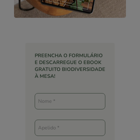
PREENCHA O FORMULÁRIO
E DESCARREGUE O EBOOK
GRATUITO BIODIVERSIDADE
À MESA!
E-
book
Biodiversidade
à
Mesa