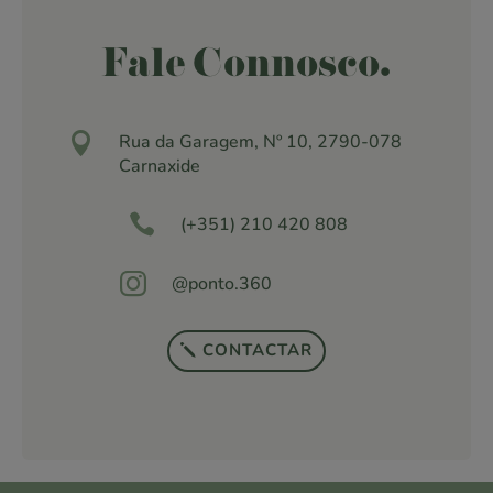
Fale Connosco.

Rua da Garagem, Nº 10, 2790-078
Carnaxide

(+351) 210 420 808

@ponto.360
CONTACTAR