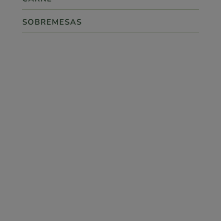
SOBREMESAS

ponto.360
SIGA-NOS!