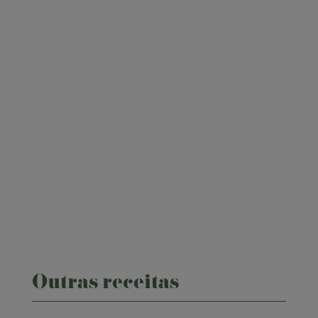

ponto.360
SIGA-NOS!
Outras receitas