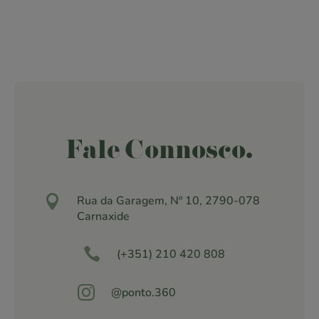
Fale Connosco.

Rua da Garagem, Nº 10, 2790-078
Carnaxide

(+351) 210 420 808

@ponto.360