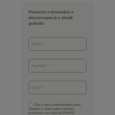
Preencha o formulário e
descarregue já o ebook
gratuito:
E-
book
+
50
dicas
para
férias
felizes
com
os
miúdos!
Dou o meu consentimento para
receber e-mails sobre notícias,
produtos e serviços do PONTO.