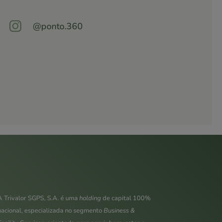

@ponto.360
A Trivalor SGPS, S.A. é uma
holding
de capital 100%
nacional, especializada no segmento
Business &