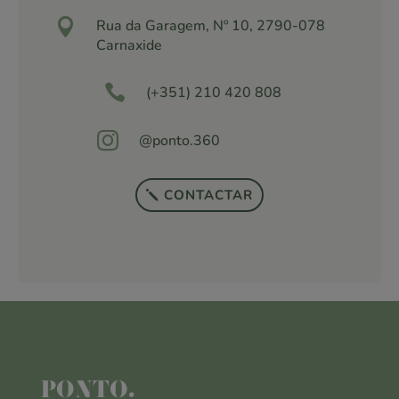

Rua da Garagem, Nº 10, 2790-078
Carnaxide

(+351) 210 420 808

@ponto.360
CONTACTAR
PONTO.