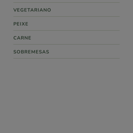
VEGETARIANO
PEIXE
CARNE
SOBREMESAS

ponto.360
SIGA-NOS!