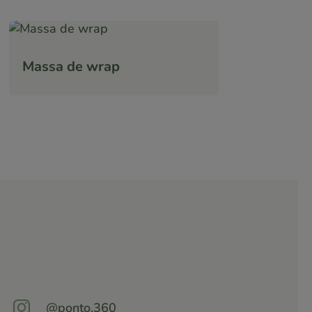
Massa de wrap

@ponto.360