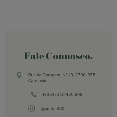
Fale Connosco.

Rua da Garagem, Nº 10, 2790-078
Carnaxide

(+351) 210 420 808

@ponto.360