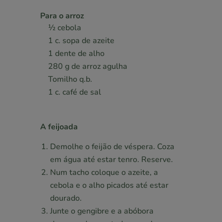
Para o arroz
1⁄2 cebola
1 c. sopa de azeite
1 dente de alho
280 g de arroz agulha
Tomilho q.b.
1 c. café de sal
A feijoada
Demolhe o feijão de véspera. Coza
em água até estar tenro. Reserve.
Num tacho coloque o azeite, a
cebola e o alho picados até estar
dourado.
Junte o gengibre e a abóbora