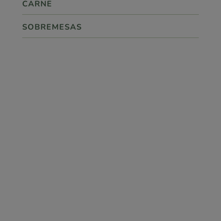
CARNE
SOBREMESAS

ponto.360
SIGA-NOS!