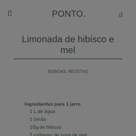
PONTO.
Limonada de hibisco e
mel
BEBIDAS
,
RECEITAS
Ingredientes para 1 jarro
1 L de água
1 limão
10g de hibisco
2 colheres de sopa de mel