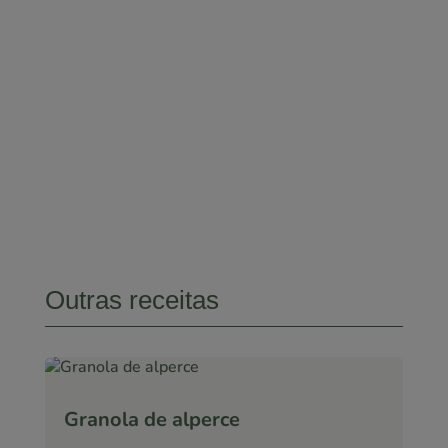

ponto.360
SIGA-NOS!
Outras receitas
Granola de alperce