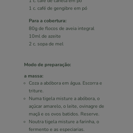
1 c. café de canela em pó
1 c. café de gengibre em pó
Para a cobertura:
80g de flocos de aveia integral
10ml de azeite
2 c. sopa de mel
Modo de preparação:
a massa:
Coza a abóbora em água. Escorra e
triture.
Numa tigela misture a abóbora, o
açúcar amarelo, o leite, ovinagre de
maçã e os ovos batidos. Reserve.
Noutra tigela misture a farinha, o
fermento e as especiarias.