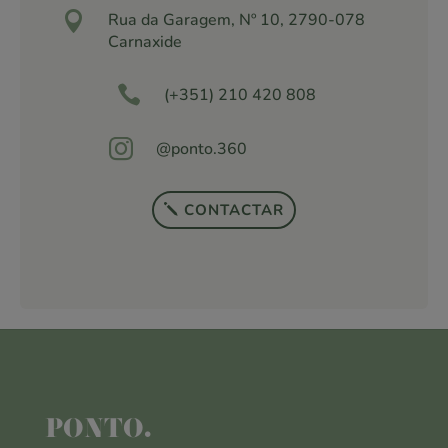

Rua da Garagem, Nº 10, 2790-078
Carnaxide

(+351) 210 420 808

@ponto.360
CONTACTAR
PONTO.