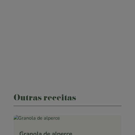

ponto.360
SIGA-NOS!
Outras receitas
Granola de alperce