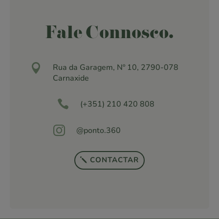
Fale Connosco.

Rua da Garagem, Nº 10, 2790-078
Carnaxide

(+351) 210 420 808

@ponto.360
CONTACTAR