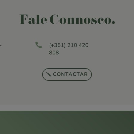
Fale Connosco.

-
(+351) 210 420
808
CONTACTAR