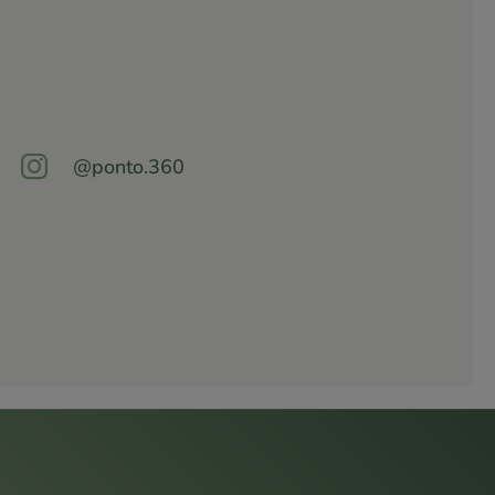

@ponto.360