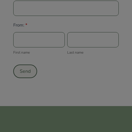
From:
*
First
Last
name
name
First name
Last name
Send