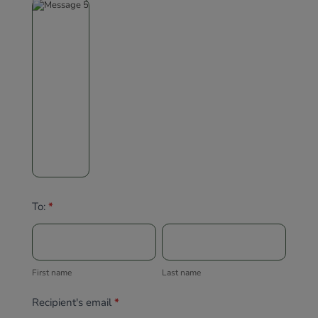
To:
*
First
Last
name
name
First name
Last name
Recipient's email
*