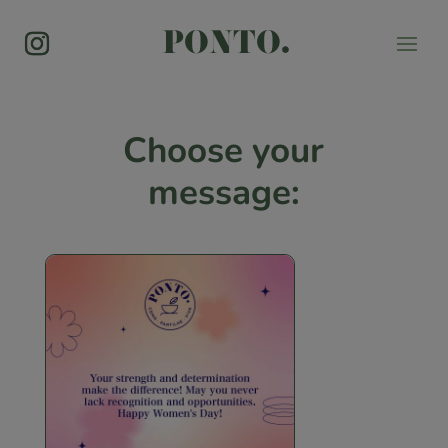
PONTO.
Choose your
Women's
Day
message:
Message