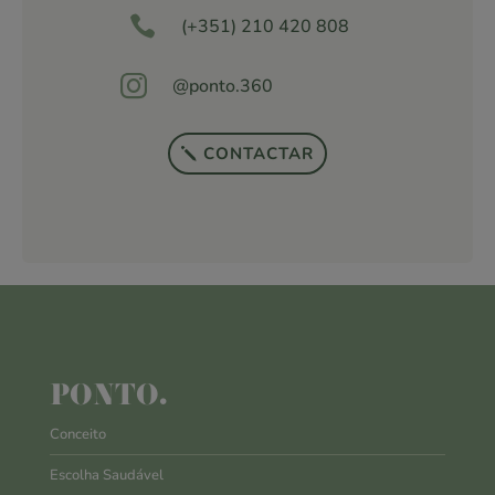

(+351) 210 420 808

@ponto.360
CONTACTAR
PONTO.
Conceito
Escolha Saudável