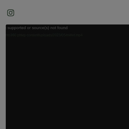
 not supported or source(s) not found
s://ponto360.pt/wp-content/uploads/2023/05/millet.mp4