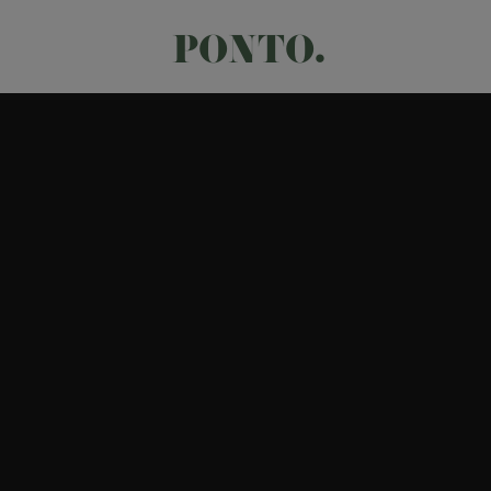
PONTO.
Reprodutor
de
vídeo