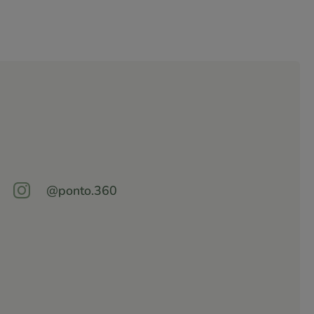

@ponto.360