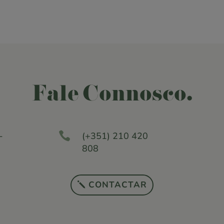
Fale Connosco.

-
(+351) 210 420
808
CONTACTAR