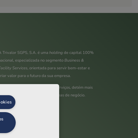
A Trivalor SGPS, S.A. é uma
holding
de capital 100%
nacional, especializada no segmento
Business &
Facility Services
, orientada para servir bem-estar e
criar valor para o futuro da sua empresa.
Com uma abrangente oferta de serviços, detém mais
de 10 empresas a operar em 4 áreas de negócio.
ookies
trivalor.pt
os